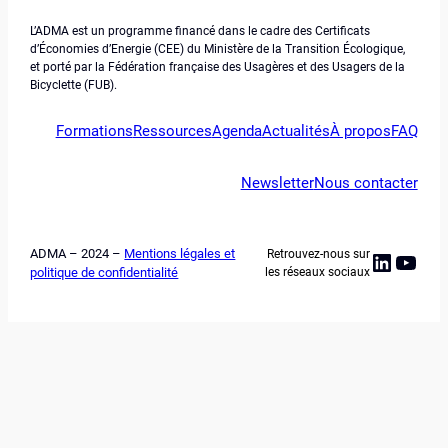
L’ADMA est un programme financé dans le cadre des Certificats
d’Économies d’Energie (CEE) du Ministère de la Transition Écologique,
et porté par la Fédération française des Usagères et des Usagers de la
Bicyclette (FUB).
Formations
Ressources
Agenda
Actualités
À propos
FAQ
Newsletter
Nous contacter
ADMA – 2024 –
Mentions légales et
Retrouvez-nous sur
Linked
YouT
politique de confidentialité
les réseaux sociaux