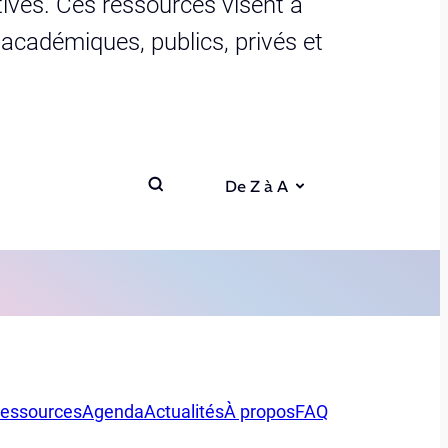
ives. Ces ressources visent à
s académiques, publics, privés et
De Z à A
essources
Agenda
Actualités
À propos
FAQ