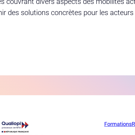
s couvrant divers aspects des mobilités act
urnir des solutions concrètes pour les acteur
Formations
R