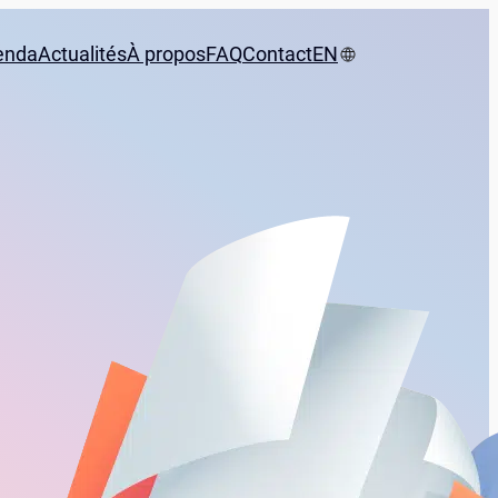
enda
Actualités
À propos
FAQ
Contact
EN