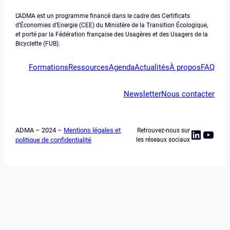
L’ADMA est un programme financé dans le cadre des Certificats
d’Économies d’Energie (CEE) du Ministère de la Transition Écologique,
et porté par la Fédération française des Usagères et des Usagers de la
Bicyclette (FUB).
Formations
Ressources
Agenda
Actualités
À propos
FAQ
Newsletter
Nous contacter
ADMA – 2024 –
Mentions légales et
Retrouvez-nous sur
Linked
YouT
politique de confidentialité
les réseaux sociaux