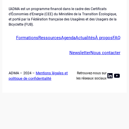
L’ADMA est un programme financé dans le cadre des Certificats
d’Économies d’Energie (CEE) du Ministère de la Transition Écologique,
et porté par la Fédération française des Usagères et des Usagers de la
Bicyclette (FUB).
Formations
Ressources
Agenda
Actualités
À propos
FAQ
Newsletter
Nous contacter
ADMA – 2024 –
Mentions légales et
Retrouvez-nous sur
Linked
YouT
politique de confidentialité
les réseaux sociaux