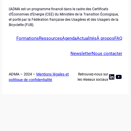
L’ADMA est un programme financé dans le cadre des Certificats
d’Économies d’Energie (CEE) du Ministère de la Transition Écologique,
et porté par la Fédération française des Usagères et des Usagers de la
Bicyclette (FUB).
Formations
Ressources
Agenda
Actualités
À propos
FAQ
Newsletter
Nous contacter
ADMA – 2024 –
Mentions légales et
Retrouvez-nous sur
Linked
YouT
politique de confidentialité
les réseaux sociaux