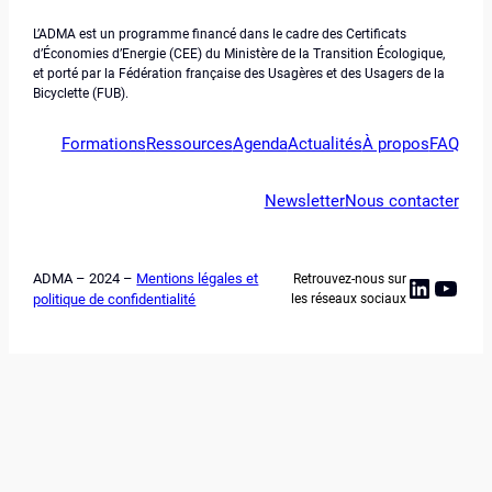
L’ADMA est un programme financé dans le cadre des Certificats
d’Économies d’Energie (CEE) du Ministère de la Transition Écologique,
et porté par la Fédération française des Usagères et des Usagers de la
Bicyclette (FUB).
Formations
Ressources
Agenda
Actualités
À propos
FAQ
Newsletter
Nous contacter
ADMA – 2024 –
Mentions légales et
Retrouvez-nous sur
Linked
YouT
politique de confidentialité
les réseaux sociaux