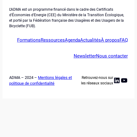
L’ADMA est un programme financé dans le cadre des Certificats
d’Économies d’Energie (CEE) du Ministère de la Transition Écologique,
et porté par la Fédération française des Usagères et des Usagers de la
Bicyclette (FUB).
Formations
Ressources
Agenda
Actualités
À propos
FAQ
Newsletter
Nous contacter
ADMA – 2024 –
Mentions légales et
Retrouvez-nous sur
Linked
YouT
politique de confidentialité
les réseaux sociaux