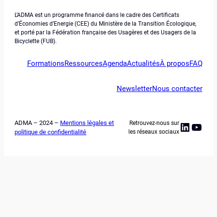
L’ADMA est un programme financé dans le cadre des Certificats
d’Économies d’Energie (CEE) du Ministère de la Transition Écologique,
et porté par la Fédération française des Usagères et des Usagers de la
Bicyclette (FUB).
Formations
Ressources
Agenda
Actualités
À propos
FAQ
Newsletter
Nous contacter
ADMA – 2024 –
Mentions légales et
Retrouvez-nous sur
Linked
YouT
politique de confidentialité
les réseaux sociaux