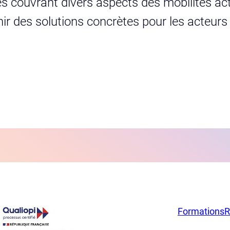
s couvrant divers aspects des mobilités act
urnir des solutions concrètes pour les acteur
Formations
R