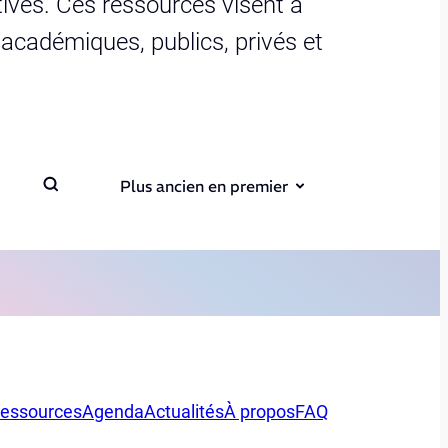
ives. Ces ressources visent à
s académiques, publics, privés et
Plus ancien en premier
essources
Agenda
Actualités
À propos
FAQ