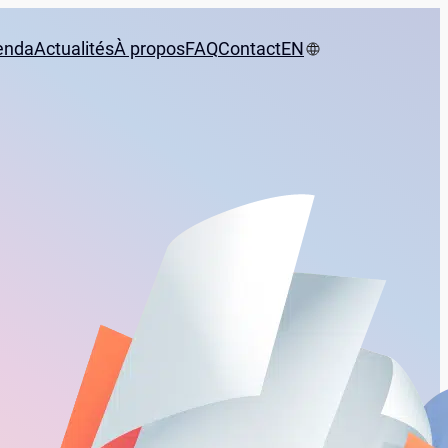
enda
Actualités
À propos
FAQ
Contact
EN