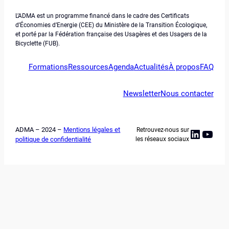
L’ADMA est un programme financé dans le cadre des Certificats
d’Économies d’Energie (CEE) du Ministère de la Transition Écologique,
et porté par la Fédération française des Usagères et des Usagers de la
Bicyclette (FUB).
Formations
Ressources
Agenda
Actualités
À propos
FAQ
Newsletter
Nous contacter
ADMA – 2024 –
Mentions légales et
Retrouvez-nous sur
Linked
YouT
politique de confidentialité
les réseaux sociaux