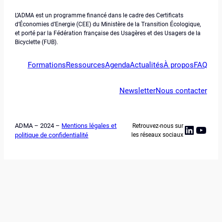
L’ADMA est un programme financé dans le cadre des Certificats
d’Économies d’Energie (CEE) du Ministère de la Transition Écologique,
et porté par la Fédération française des Usagères et des Usagers de la
Bicyclette (FUB).
Formations
Ressources
Agenda
Actualités
À propos
FAQ
Newsletter
Nous contacter
ADMA – 2024 –
Mentions légales et
Retrouvez-nous sur
Linked
YouT
politique de confidentialité
les réseaux sociaux