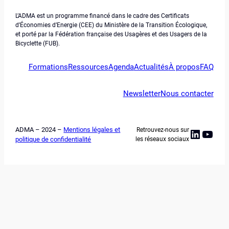
L’ADMA est un programme financé dans le cadre des Certificats
d’Économies d’Energie (CEE) du Ministère de la Transition Écologique,
et porté par la Fédération française des Usagères et des Usagers de la
Bicyclette (FUB).
Formations
Ressources
Agenda
Actualités
À propos
FAQ
Newsletter
Nous contacter
ADMA – 2024 –
Mentions légales et
Retrouvez-nous sur
Linked
YouT
politique de confidentialité
les réseaux sociaux