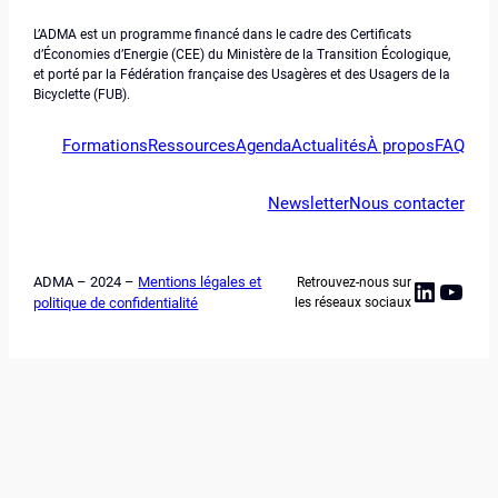
L’ADMA est un programme financé dans le cadre des Certificats
d’Économies d’Energie (CEE) du Ministère de la Transition Écologique,
et porté par la Fédération française des Usagères et des Usagers de la
Bicyclette (FUB).
Formations
Ressources
Agenda
Actualités
À propos
FAQ
Newsletter
Nous contacter
ADMA – 2024 –
Mentions légales et
Retrouvez-nous sur
Linked
YouT
politique de confidentialité
les réseaux sociaux