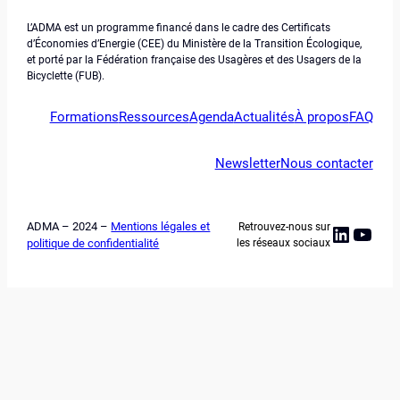
L’ADMA est un programme financé dans le cadre des Certificats
d’Économies d’Energie (CEE) du Ministère de la Transition Écologique,
et porté par la Fédération française des Usagères et des Usagers de la
Bicyclette (FUB).
Formations
Ressources
Agenda
Actualités
À propos
FAQ
Newsletter
Nous contacter
ADMA – 2024 –
Mentions légales et
Retrouvez-nous sur
Linked
YouT
politique de confidentialité
les réseaux sociaux