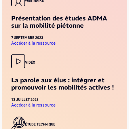
e
a
WEBINAIRE
r
r
t
m
c
i
o
Présentation des études ADMA
e
o
n
sur la mobilité piétonne
p
n
t
t
:
A
i
7 SEPTEMBRE 2023
A
u
Accéder à la ressource
o
n
v
:
n
n
e
P
d
e
r
r
VIDÉO
e
c
g
é
s
y
n
s
é
La parole aux élus : intégrer et
e
e
c
M
promouvoir les mobilités actives !
n
u
é
t
r
t
a
13 JUILLET 2023
i
r
Accéder à la ressource
t
t
o
:
i
é
p
L
o
d
o
a
ÉTUDE TECHNIQUE
n
e