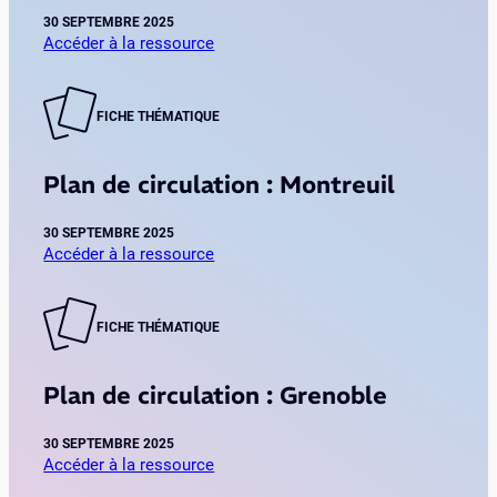
30 SEPTEMBRE 2025
Accéder à la ressource
:
P
l
FICHE THÉMATIQUE
a
n
Plan de circulation : Montreuil
d
e
30 SEPTEMBRE 2025
c
Accéder à la ressource
i
:
r
P
c
l
FICHE THÉMATIQUE
u
a
l
n
a
Plan de circulation : Grenoble
d
t
e
i
30 SEPTEMBRE 2025
c
o
Accéder à la ressource
i
n
: