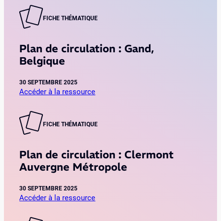
r
:
P
c
P
l
FICHE THÉMATIQUE
u
a
a
l
r
n
a
Plan de circulation : Gand,
i
d
t
s
Belgique
e
i
c
c
o
e
i
30 SEPTEMBRE 2025
n
n
Accéder à la ressource
r
:
t
:
c
M
r
P
u
o
e
l
FICHE THÉMATIQUE
l
n
a
a
t
n
t
r
Plan de circulation : Clermont
d
i
e
Auvergne Métropole
e
o
u
c
n
i
i
30 SEPTEMBRE 2025
:
l
Accéder à la ressource
r
G
:
c
r
P