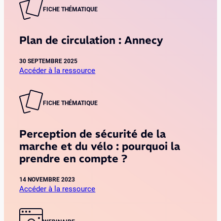
u
e
l
FICHE THÉMATIQUE
l
n
a
a
o
n
t
b
Plan de circulation : Annecy
d
i
l
e
o
e
30 SEPTEMBRE 2025
c
n
Accéder à la ressource
i
:
:
r
G
P
c
a
l
FICHE THÉMATIQUE
u
n
a
l
d
n
a
,
Perception de sécurité de la
d
t
B
marche et du vélo : pourquoi la
e
i
e
prendre en compte ?
c
o
l
i
n
g
r
14 NOVEMBRE 2023
:
i
Accéder à la ressource
c
C
q
:
u
l
u
P
l
e
e