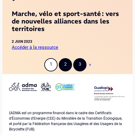
l
p
d
l
e
a
e
a
Marche, vélo et sport-santé : vers
r
s
m
de nouvelles alliances dans les
o
é
a
territoires
l
t
r
e
u
c
a
2 JUIN 2023
d
h
Accéder à la ressource
u
e
e
:
x
s
e
M
é
A
t
1
2
3
»
a
l
D
d
r
u
M
u
c
s
A
v
h
:
s
é
e
i
u
l
,
n
r
o
v
t
l
:
L’ADMA est un programme financé dans le cadre des Certificats
é
é
a
p
d’Économies d’Energie (CEE) du Ministère de la Transition Écologique,
l
g
m
o
et porté par la Fédération française des Usagères et des Usagers de la
o
r
o
Bicyclette (FUB).
u
e
e