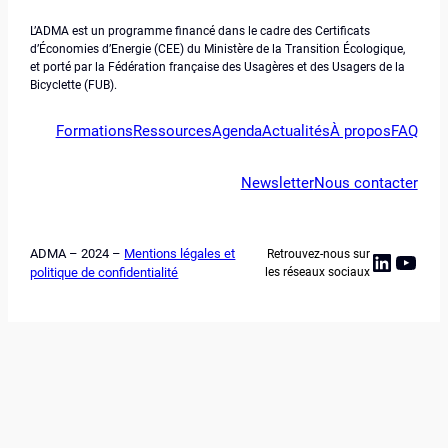
L’ADMA est un programme financé dans le cadre des Certificats
d’Économies d’Energie (CEE) du Ministère de la Transition Écologique,
et porté par la Fédération française des Usagères et des Usagers de la
Bicyclette (FUB).
Formations
Ressources
Agenda
Actualités
À propos
FAQ
Newsletter
Nous contacter
ADMA – 2024 –
Mentions légales et
Retrouvez-nous sur
Linked
YouT
politique de confidentialité
les réseaux sociaux