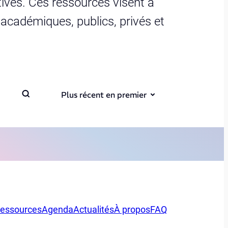
ives. Ces ressources visent à
s académiques, publics, privés et
Plus récent en premier
essources
Agenda
Actualités
À propos
FAQ