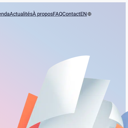
enda
Actualités
À propos
FAQ
Contact
EN