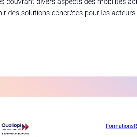
s couvrant divers aspects des mobilités act
urnir des solutions concrètes pour les acteur
Formations
R