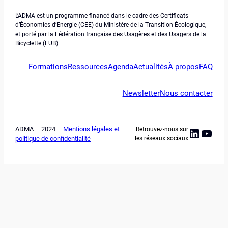
L’ADMA est un programme financé dans le cadre des Certificats
d’Économies d’Energie (CEE) du Ministère de la Transition Écologique,
et porté par la Fédération française des Usagères et des Usagers de la
Bicyclette (FUB).
Formations
Ressources
Agenda
Actualités
À propos
FAQ
Newsletter
Nous contacter
ADMA – 2024 –
Mentions légales et
Retrouvez-nous sur
Linked
YouT
politique de confidentialité
les réseaux sociaux