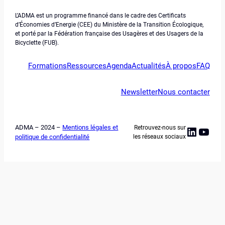
L’ADMA est un programme financé dans le cadre des Certificats
d’Économies d’Energie (CEE) du Ministère de la Transition Écologique,
et porté par la Fédération française des Usagères et des Usagers de la
Bicyclette (FUB).
Formations
Ressources
Agenda
Actualités
À propos
FAQ
Newsletter
Nous contacter
ADMA – 2024 –
Mentions légales et
Retrouvez-nous sur
Linked
YouT
politique de confidentialité
les réseaux sociaux