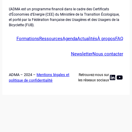
L’ADMA est un programme financé dans le cadre des Certificats
d’Économies d’Energie (CEE) du Ministère de la Transition Écologique,
et porté par la Fédération française des Usagères et des Usagers de la
Bicyclette (FUB).
Formations
Ressources
Agenda
Actualités
À propos
FAQ
Newsletter
Nous contacter
ADMA – 2024 –
Mentions légales et
Retrouvez-nous sur
Linked
YouT
politique de confidentialité
les réseaux sociaux