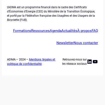
L’ADMA est un programme financé dans le cadre des Certificats
d’Économies d’Energie (CEE) du Ministère de la Transition Écologique,
et porté par la Fédération française des Usagères et des Usagers de la
Bicyclette (FUB).
Formations
Ressources
Agenda
Actualités
À propos
FAQ
Newsletter
Nous contacter
ADMA – 2024 –
Mentions légales et
Retrouvez-nous sur
Linked
YouT
politique de confidentialité
les réseaux sociaux