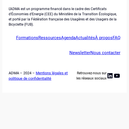
L’ADMA est un programme financé dans le cadre des Certificats
d’Économies d’Energie (CEE) du Ministère de la Transition Écologique,
et porté par la Fédération française des Usagères et des Usagers de la
Bicyclette (FUB).
Formations
Ressources
Agenda
Actualités
À propos
FAQ
Newsletter
Nous contacter
ADMA – 2024 –
Mentions légales et
Retrouvez-nous sur
Linked
YouT
politique de confidentialité
les réseaux sociaux