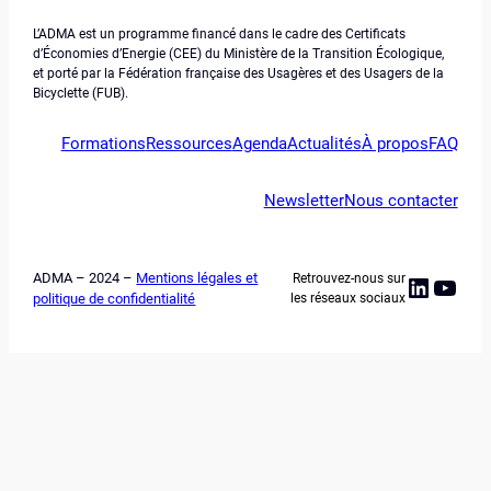
L’ADMA est un programme financé dans le cadre des Certificats
d’Économies d’Energie (CEE) du Ministère de la Transition Écologique,
et porté par la Fédération française des Usagères et des Usagers de la
Bicyclette (FUB).
Formations
Ressources
Agenda
Actualités
À propos
FAQ
Newsletter
Nous contacter
ADMA – 2024 –
Mentions légales et
Retrouvez-nous sur
Linked
YouT
politique de confidentialité
les réseaux sociaux