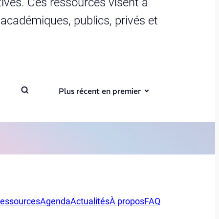
ives. Ces ressources visent à
s académiques, publics, privés et
Plus récent en premier
essources
Agenda
Actualités
À propos
FAQ