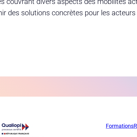
s couvrant divers aspects des mobilités act
urnir des solutions concrètes pour les acteur
Formations
R