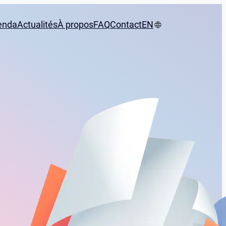
enda
Actualités
À propos
FAQ
Contact
EN