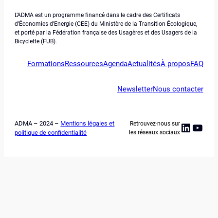
L’ADMA est un programme financé dans le cadre des Certificats
d’Économies d’Energie (CEE) du Ministère de la Transition Écologique,
et porté par la Fédération française des Usagères et des Usagers de la
Bicyclette (FUB).
Formations
Ressources
Agenda
Actualités
À propos
FAQ
Newsletter
Nous contacter
ADMA – 2024 –
Mentions légales et
Retrouvez-nous sur
Linked
YouT
politique de confidentialité
les réseaux sociaux