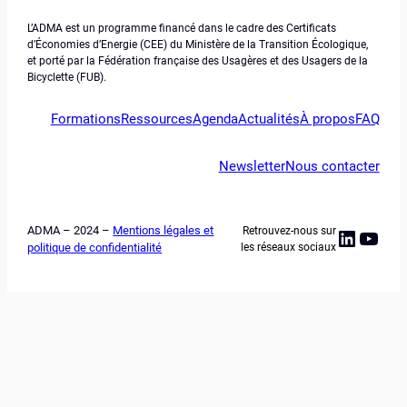
L’ADMA est un programme financé dans le cadre des Certificats
d’Économies d’Energie (CEE) du Ministère de la Transition Écologique,
et porté par la Fédération française des Usagères et des Usagers de la
Bicyclette (FUB).
Formations
Ressources
Agenda
Actualités
À propos
FAQ
Newsletter
Nous contacter
ADMA – 2024 –
Mentions légales et
Retrouvez-nous sur
Linked
YouT
politique de confidentialité
les réseaux sociaux