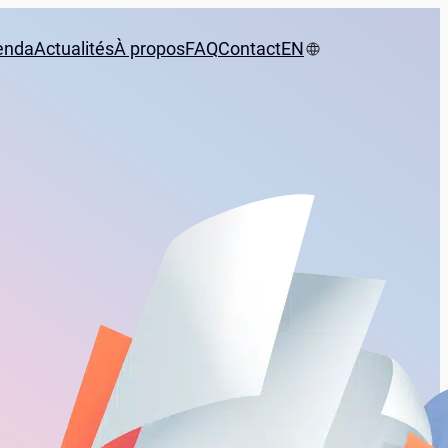
enda
Actualités
À propos
FAQ
Contact
EN