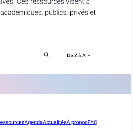
ives. Ces ressources visent à
s académiques, publics, privés et
De Z à A
essources
Agenda
Actualités
À propos
FAQ