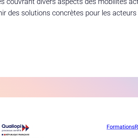
s couvrant divers aspects des mobilités act
urnir des solutions concrètes pour les acteur
Formations
R