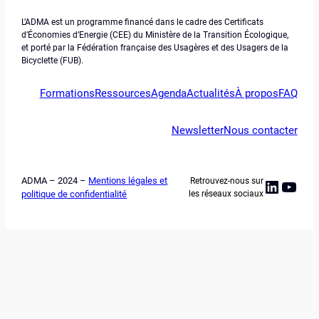
L’ADMA est un programme financé dans le cadre des Certificats
d’Économies d’Energie (CEE) du Ministère de la Transition Écologique,
et porté par la Fédération française des Usagères et des Usagers de la
Bicyclette (FUB).
Formations
Ressources
Agenda
Actualités
À propos
FAQ
Newsletter
Nous contacter
ADMA – 2024 –
Mentions légales et
Retrouvez-nous sur
Linked
YouT
politique de confidentialité
les réseaux sociaux