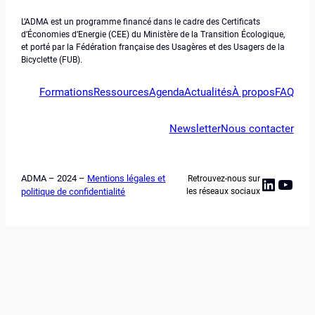
L’ADMA est un programme financé dans le cadre des Certificats
d’Économies d’Energie (CEE) du Ministère de la Transition Écologique,
et porté par la Fédération française des Usagères et des Usagers de la
Bicyclette (FUB).
Formations
Ressources
Agenda
Actualités
À propos
FAQ
Newsletter
Nous contacter
ADMA – 2024 –
Mentions légales et
Retrouvez-nous sur
Linked
YouT
politique de confidentialité
les réseaux sociaux