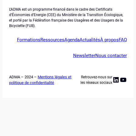
L’ADMA est un programme financé dans le cadre des Certificats
d’Économies d’Energie (CEE) du Ministère de la Transition Écologique,
et porté par la Fédération française des Usagères et des Usagers de la
Bicyclette (FUB).
Formations
Ressources
Agenda
Actualités
À propos
FAQ
Newsletter
Nous contacter
ADMA – 2024 –
Mentions légales et
Retrouvez-nous sur
Linked
YouT
politique de confidentialité
les réseaux sociaux