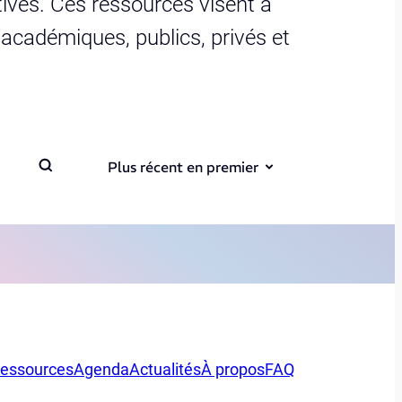
ives. Ces ressources visent à
s académiques, publics, privés et
Plus récent en premier
essources
Agenda
Actualités
À propos
FAQ