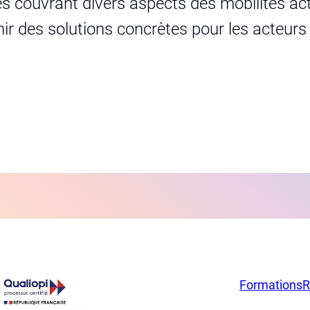
s couvrant divers aspects des mobilités act
urnir des solutions concrètes pour les acteur
Formations
R