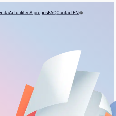
enda
Actualités
À propos
FAQ
Contact
EN