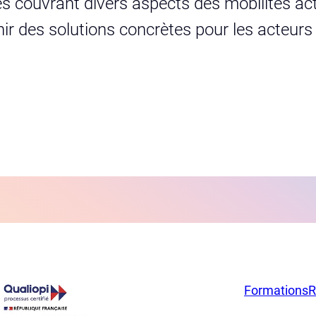
s couvrant divers aspects des mobilités act
urnir des solutions concrètes pour les acteur
Formations
R