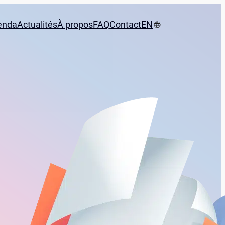
enda
Actualités
À propos
FAQ
Contact
EN