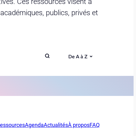
ives. Ces ressources visent à
s académiques, publics, privés et
De A à Z
essources
Agenda
Actualités
À propos
FAQ