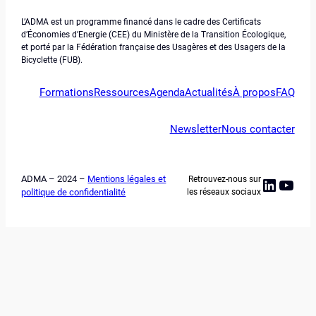
L’ADMA est un programme financé dans le cadre des Certificats
d’Économies d’Energie (CEE) du Ministère de la Transition Écologique,
et porté par la Fédération française des Usagères et des Usagers de la
Bicyclette (FUB).
Formations
Ressources
Agenda
Actualités
À propos
FAQ
Newsletter
Nous contacter
ADMA – 2024 –
Mentions légales et
Retrouvez-nous sur
Linked
YouT
politique de confidentialité
les réseaux sociaux