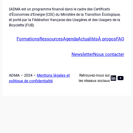
L’ADMA est un programme financé dans le cadre des Certificats
d’Économies d’Energie (CEE) du Ministère de la Transition Écologique,
et porté par la Fédération française des Usagères et des Usagers de la
Bicyclette (FUB).
Formations
Ressources
Agenda
Actualités
À propos
FAQ
Newsletter
Nous contacter
ADMA – 2024 –
Mentions légales et
Retrouvez-nous sur
Linked
YouT
politique de confidentialité
les réseaux sociaux