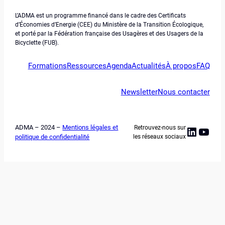
L’ADMA est un programme financé dans le cadre des Certificats
d’Économies d’Energie (CEE) du Ministère de la Transition Écologique,
et porté par la Fédération française des Usagères et des Usagers de la
Bicyclette (FUB).
Formations
Ressources
Agenda
Actualités
À propos
FAQ
Newsletter
Nous contacter
ADMA – 2024 –
Mentions légales et
Retrouvez-nous sur
Linked
YouT
politique de confidentialité
les réseaux sociaux