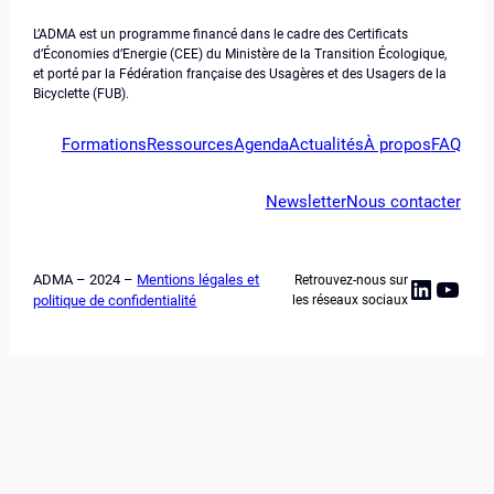
L’ADMA est un programme financé dans le cadre des Certificats
d’Économies d’Energie (CEE) du Ministère de la Transition Écologique,
et porté par la Fédération française des Usagères et des Usagers de la
Bicyclette (FUB).
Formations
Ressources
Agenda
Actualités
À propos
FAQ
Newsletter
Nous contacter
ADMA – 2024 –
Mentions légales et
Retrouvez-nous sur
Linked
YouT
politique de confidentialité
les réseaux sociaux