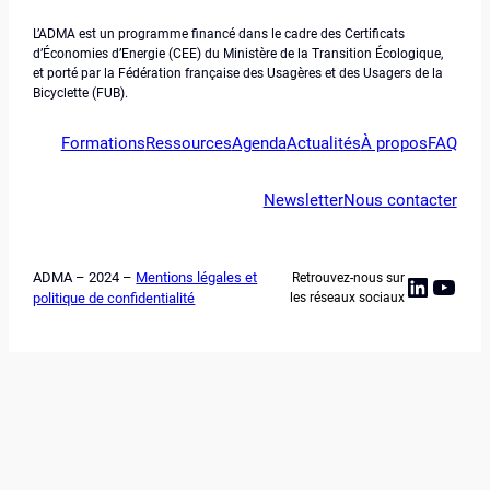
L’ADMA est un programme financé dans le cadre des Certificats
d’Économies d’Energie (CEE) du Ministère de la Transition Écologique,
et porté par la Fédération française des Usagères et des Usagers de la
Bicyclette (FUB).
Formations
Ressources
Agenda
Actualités
À propos
FAQ
Newsletter
Nous contacter
ADMA – 2024 –
Mentions légales et
Retrouvez-nous sur
Linked
YouT
politique de confidentialité
les réseaux sociaux