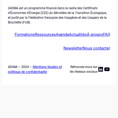
L’ADMA est un programme financé dans le cadre des Certificats
d’Économies d’Energie (CEE) du Ministère de la Transition Écologique,
et porté par la Fédération française des Usagères et des Usagers de la
Bicyclette (FUB).
Formations
Ressources
Agenda
Actualités
À propos
FAQ
Newsletter
Nous contacter
ADMA – 2024 –
Mentions légales et
Retrouvez-nous sur
Linked
YouT
politique de confidentialité
les réseaux sociaux