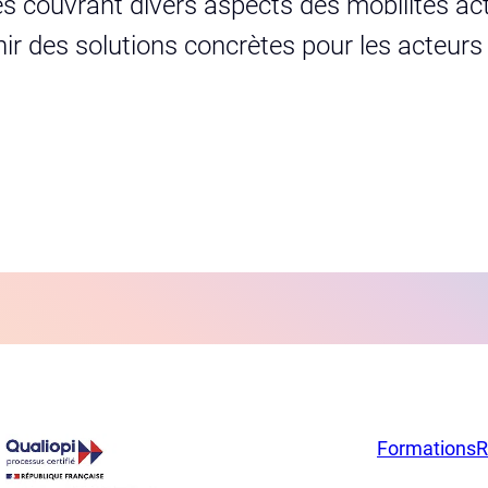
s couvrant divers aspects des mobilités act
urnir des solutions concrètes pour les acteur
Formations
R