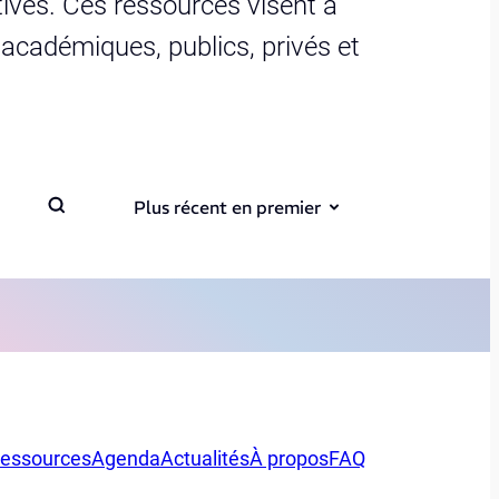
ives. Ces ressources visent à
s académiques, publics, privés et
Plus récent en premier
essources
Agenda
Actualités
À propos
FAQ