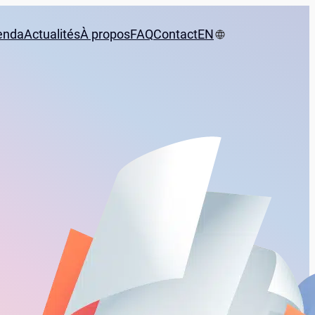
enda
Actualités
À propos
FAQ
Contact
EN