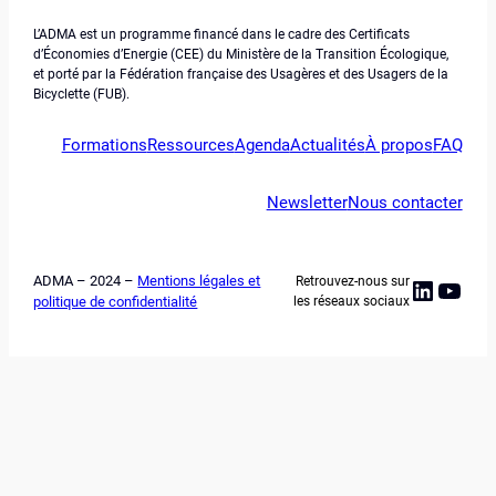
L’ADMA est un programme financé dans le cadre des Certificats
d’Économies d’Energie (CEE) du Ministère de la Transition Écologique,
et porté par la Fédération française des Usagères et des Usagers de la
Bicyclette (FUB).
Formations
Ressources
Agenda
Actualités
À propos
FAQ
Newsletter
Nous contacter
ADMA – 2024 –
Mentions légales et
Retrouvez-nous sur
Linked
YouT
politique de confidentialité
les réseaux sociaux