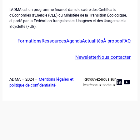
L’ADMA est un programme financé dans le cadre des Certificats
d’Économies d’Energie (CEE) du Ministère de la Transition Écologique,
et porté par la Fédération française des Usagères et des Usagers de la
Bicyclette (FUB).
Formations
Ressources
Agenda
Actualités
À propos
FAQ
Newsletter
Nous contacter
ADMA – 2024 –
Mentions légales et
Retrouvez-nous sur
Linked
YouT
politique de confidentialité
les réseaux sociaux