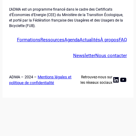
L’ADMA est un programme financé dans le cadre des Certificats
d’Économies d’Energie (CEE) du Ministère de la Transition Écologique,
et porté par la Fédération française des Usagères et des Usagers de la
Bicyclette (FUB).
Formations
Ressources
Agenda
Actualités
À propos
FAQ
Newsletter
Nous contacter
ADMA – 2024 –
Mentions légales et
Retrouvez-nous sur
Linked
YouT
politique de confidentialité
les réseaux sociaux