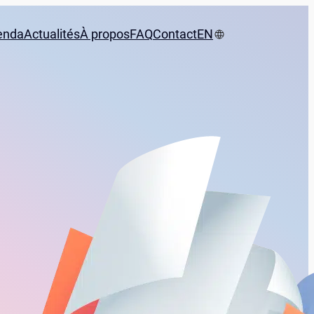
enda
Actualités
À propos
FAQ
Contact
EN