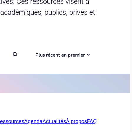
ives. Ces ressources visent à
s académiques, publics, privés et
Plus récent en premier
essources
Agenda
Actualités
À propos
FAQ