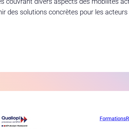
s couvrant divers aspects des mobilités act
urnir des solutions concrètes pour les acteur
Formations
R