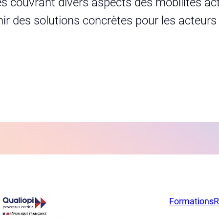
s couvrant divers aspects des mobilités act
urnir des solutions concrètes pour les acteur
Formations
R