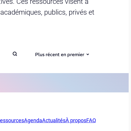
ives. Ces ressources visent à
s académiques, publics, privés et
Plus récent en premier
essources
Agenda
Actualités
À propos
FAQ