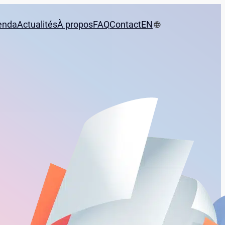
enda
Actualités
À propos
FAQ
Contact
EN