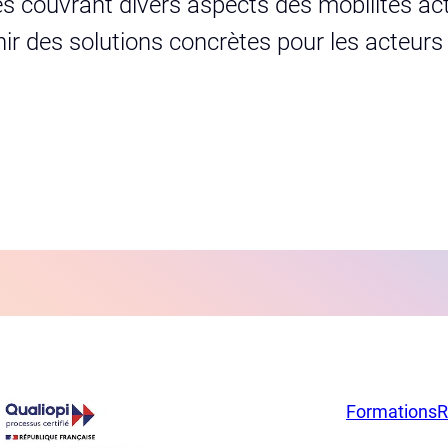
s couvrant divers aspects des mobilités act
urnir des solutions concrètes pour les acteur
Formations
R