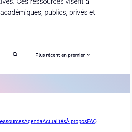
ives. Ces ressources visent à
s académiques, publics, privés et
Plus récent en premier
essources
Agenda
Actualités
À propos
FAQ