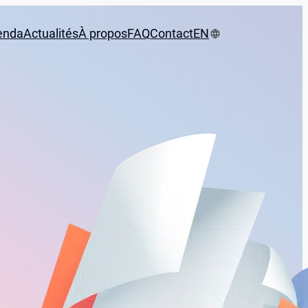
enda
Actualités
À propos
FAQ
Contact
EN