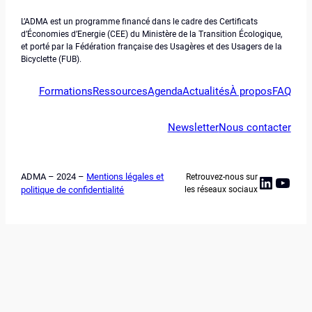
L’ADMA est un programme financé dans le cadre des Certificats
d’Économies d’Energie (CEE) du Ministère de la Transition Écologique,
et porté par la Fédération française des Usagères et des Usagers de la
Bicyclette (FUB).
Formations
Ressources
Agenda
Actualités
À propos
FAQ
Newsletter
Nous contacter
ADMA – 2024 –
Mentions légales et
Retrouvez-nous sur
Linked
YouT
politique de confidentialité
les réseaux sociaux