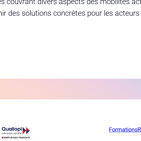
s couvrant divers aspects des mobilités act
urnir des solutions concrètes pour les acteur
Formations
R