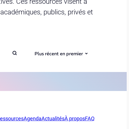
ives. Ces ressources visent à
s académiques, publics, privés et
Plus récent en premier
essources
Agenda
Actualités
À propos
FAQ