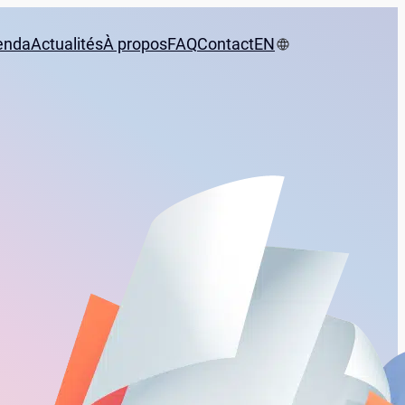
enda
Actualités
À propos
FAQ
Contact
EN