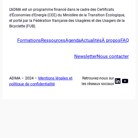
L’ADMA est un programme financé dans le cadre des Certificats
d’Économies d’Energie (CEE) du Ministère de la Transition Écologique,
et porté par la Fédération française des Usagères et des Usagers de la
Bicyclette (FUB).
Formations
Ressources
Agenda
Actualités
À propos
FAQ
Newsletter
Nous contacter
ADMA – 2024 –
Mentions légales et
Retrouvez-nous sur
Linked
YouT
politique de confidentialité
les réseaux sociaux