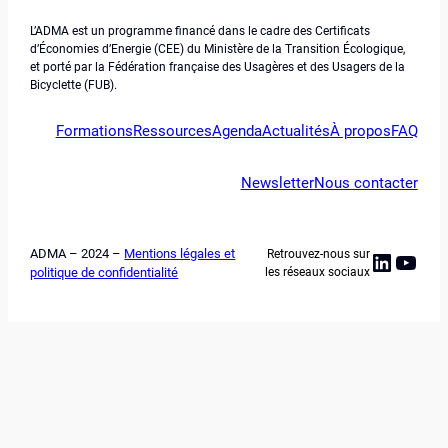
L’ADMA est un programme financé dans le cadre des Certificats
d’Économies d’Energie (CEE) du Ministère de la Transition Écologique,
et porté par la Fédération française des Usagères et des Usagers de la
Bicyclette (FUB).
Formations
Ressources
Agenda
Actualités
À propos
FAQ
Newsletter
Nous contacter
ADMA – 2024 –
Mentions légales et
Retrouvez-nous sur
Linked
YouT
politique de confidentialité
les réseaux sociaux