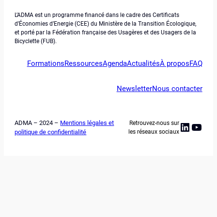
L’ADMA est un programme financé dans le cadre des Certificats
d’Économies d’Energie (CEE) du Ministère de la Transition Écologique,
et porté par la Fédération française des Usagères et des Usagers de la
Bicyclette (FUB).
Formations
Ressources
Agenda
Actualités
À propos
FAQ
Newsletter
Nous contacter
ADMA – 2024 –
Mentions légales et
Retrouvez-nous sur
Linked
YouT
politique de confidentialité
les réseaux sociaux